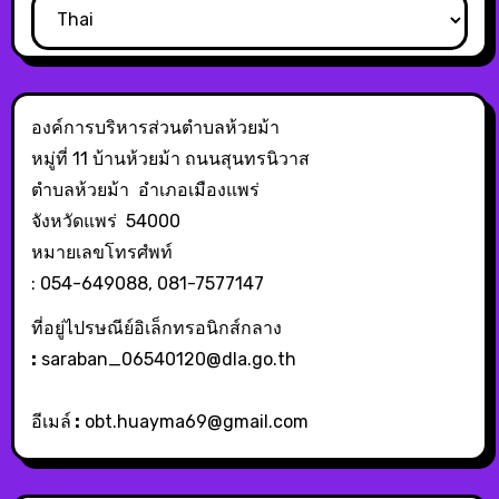
องค์การบริหารส่วนตำบลห้วยม้า
หมู่ที่ 11 บ้านห้วยม้า ถนนสุนทรนิวาส
ตำบลห้วยม้า อำเภอเมืองแพร่
จังหวัดแพร่ 54000
หมายเลขโทรศํพท์
: 054-649088, 081-7577147
ที่อยู่ไปรษณีย์อิเล็กทรอนิกส์กลาง
:
saraban_06540120@dla.go.th
อีเมล์
:
obt.huayma69@gmail.com