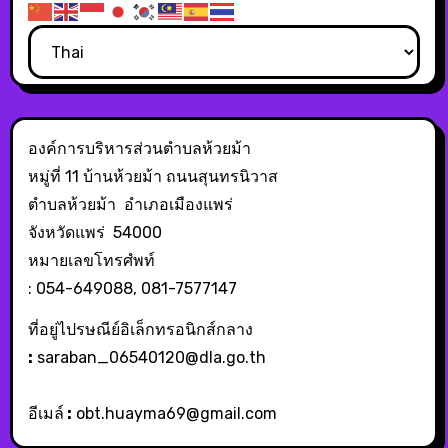
องค์การบริหารส่วนตำบลห้วยม้า
หมู่ที่ 11 บ้านห้วยม้า ถนนสุนทรนิวาส
ตำบลห้วยม้า อำเภอเมืองแพร่
จังหวัดแพร่ 54000
หมายเลขโทรศํพท์
: 054-649088, 081-7577147
ที่อยู่ไปรษณีย์อิเล็กทรอนิกส์กลาง
:
saraban_06540120@dla.go.th
อีเมล์
:
obt.huayma69@gmail.com