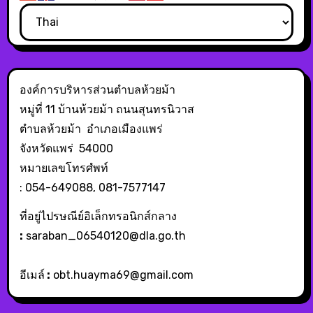
องค์การบริหารส่วนตำบลห้วยม้า
หมู่ที่ 11 บ้านห้วยม้า ถนนสุนทรนิวาส
ตำบลห้วยม้า อำเภอเมืองแพร่
จังหวัดแพร่ 54000
หมายเลขโทรศํพท์
: 054-649088, 081-7577147
ที่อยู่ไปรษณีย์อิเล็กทรอนิกส์กลาง
:
saraban_06540120@dla.go.th
อีเมล์
:
obt.huayma69@gmail.com