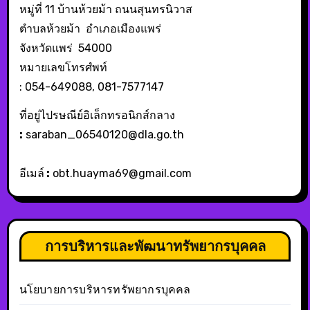
หมู่ที่ 11 บ้านห้วยม้า ถนนสุนทรนิวาส
ตำบลห้วยม้า อำเภอเมืองแพร่
จังหวัดแพร่ 54000
หมายเลขโทรศํพท์
: 054-649088, 081-7577147
ที่อยู่ไปรษณีย์อิเล็กทรอนิกส์กลาง
:
saraban_06540120@dla.go.th
อีเมล์
:
obt.huayma69@gmail.com
การบริหารและพัฒนาทรัพยากรบุคคล
นโยบายการบริหารทรัพยากรบุคคล