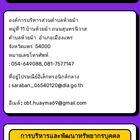
องค์การบริหารส่วนตำบลห้วยม้า
หมู่ที่ 11 บ้านห้วยม้า ถนนสุนทรนิวาส
ตำบลห้วยม้า อำเภอเมืองแพร่
จังหวัดแพร่ 54000
หมายเลขโทรศํพท์
: 054-649088, 081-7577147
ที่อยู่ไปรษณีย์อิเล็กทรอนิกส์กลาง
:
saraban_06540120@dla.go.th
อีเมล์
:
obt.huayma69@gmail.com
การบริหารและพัฒนาทรัพยากรบุคคล