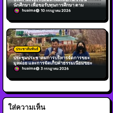
นักศึกษา เพื่อขอรับทุนการศึกษา ตาม
โครงการทุนการศึกษาสำหรับเด็กนักเรียน
huaima
10 กรกฎาคม 2026
นักศึกษาและผู้ด้อยโอกาสองค์การบริหาร
ส่วนตำบลห้วยม้า ประจำปีงบประมาณ พ.ศ.
2569
ประชาสัมพันธ์
ประชุมประชาคมการบริหารจัดการขยะ
มูลฝอย และการจัดเก็บค่าธรรมเนียมขยะ หมู่
3 ,11,13,14
huaima
3 กรกฎาคม 2026
ใส่ความเห็น