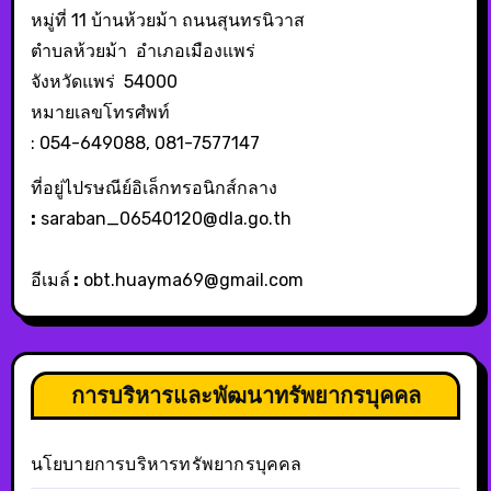
หมู่ที่ 11 บ้านห้วยม้า ถนนสุนทรนิวาส
ตำบลห้วยม้า อำเภอเมืองแพร่
จังหวัดแพร่ 54000
หมายเลขโทรศํพท์
: 054-649088, 081-7577147
ที่อยู่ไปรษณีย์อิเล็กทรอนิกส์กลาง
:
saraban_06540120@dla.go.th
อีเมล์
:
obt.huayma69@gmail.com
การบริหารและพัฒนาทรัพยากรบุคคล
นโยบายการบริหารทรัพยากรบุคคล