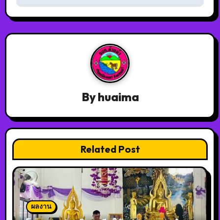
By
huaima
Related Post
ผลงาน