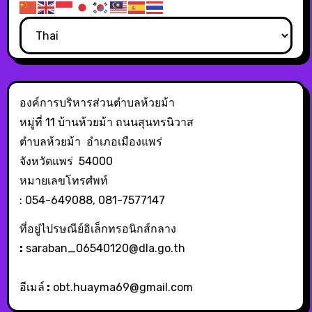
องค์การบริหารส่วนตำบลห้วยม้า
หมู่ที่ 11 บ้านห้วยม้า ถนนสุนทรนิวาส
ตำบลห้วยม้า อำเภอเมืองแพร่
จังหวัดแพร่ 54000
หมายเลขโทรศํพท์
: 054-649088, 081-7577147
ที่อยู่ไปรษณีย์อิเล็กทรอนิกส์กลาง
:
saraban_06540120@dla.go.th
อีเมล์
:
obt.huayma69@gmail.com