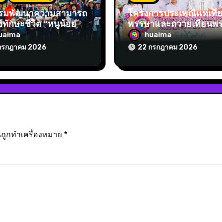
รรมพัฒนาความสามารถ
โครงการประเพณีแห่เที
้ทักษะชีวิต “หนูน้อย
พรรษาและถวายเทียนพ
ู้วิถีชีวิตชาวนา”
ประจำปี 2569
uaima
huaima
กรกฎาคม 2026
22 กรกฎาคม 2026
็นถูกทำเครื่องหมาย
*