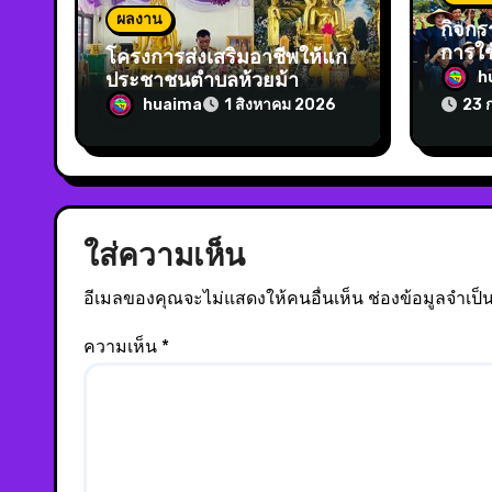
ผลงาน
กิจก
การใช
โครงการส่งเสริมอาชีพให้แก่
เรียนร
ประชาชนตำบลห้วยม้า
h
ประจำปี 2569
huaima
1 สิงหาคม 2026
23 
ใส่ความเห็น
อีเมลของคุณจะไม่แสดงให้คนอื่นเห็น
ช่องข้อมูลจำเป
ความเห็น
*