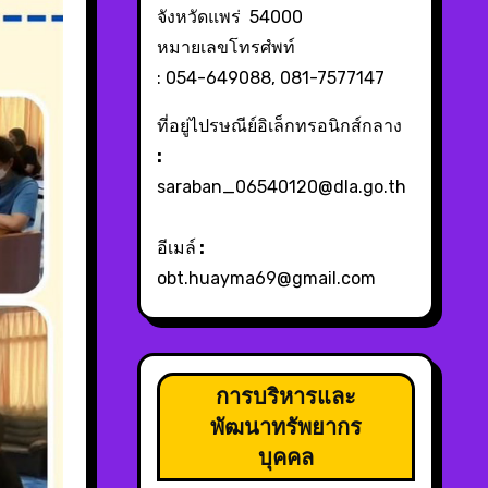
จังหวัดแพร่ 54000
หมายเลขโทรศํพท์
: 054-649088, 081-7577147
ที่อยู่ไปรษณีย์อิเล็กทรอนิกส์กลาง
:
saraban_06540120@dla.go.th
อีเมล์
:
obt.huayma69@gmail.com
การบริหารและ
พัฒนาทรัพยากร
บุคคล