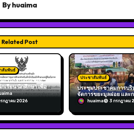
By
huaima
Related Post
สัมพันธ์
ประชาสัมพันธ์
ศเรื่องรับสมัครคัด
ักเรียน นักศึกษา เพื่อ
ประชุมประชาคมการบริ
ทุนการศึกษา ตาม
จัดการขยะมูลฝอย และ
uaima
การทุนการศึกษา
จัดเก็บค่าธรรมเนียมขยะ 
huaima
กรกฎาคม 2026
3 กรกฎาคม 
บเด็กนักเรียนนักศึกษา
3 ,11,13,14
้ด้อยโอกาสองค์การ
รส่วนตำบลห้วยม้า
ำปีงบประมาณ พ.ศ.