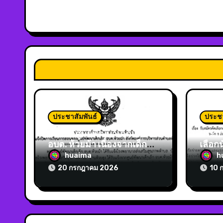
ประชาสัมพันธ์
ประชา
แจ้งปิดศูนย์พัฒนาเด็กเล็ก
ประกา
อบต. ห้วยม้า เนื่องจากเด็กติด
เลือกน
โรคมือ เท้า ปาก
ขอรับ
huaima
h
โครง
20 กรกฎาคม 2026
10 
สำหรั
และผู
บริหา
ประจ
2569