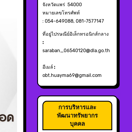
จังหวัดแพร่ 54000
หมายเลขโทรศํพท์
: 054-649088, 081-7577147
ที่อยู่ไปรษณีย์อิเล็กทรอนิกส์กลาง
:
saraban_06540120@dla.go.th
อีเมล์
:
obt.huayma69@gmail.com
การบริหารและ
พัฒนาทรัพยากร
บุคคล