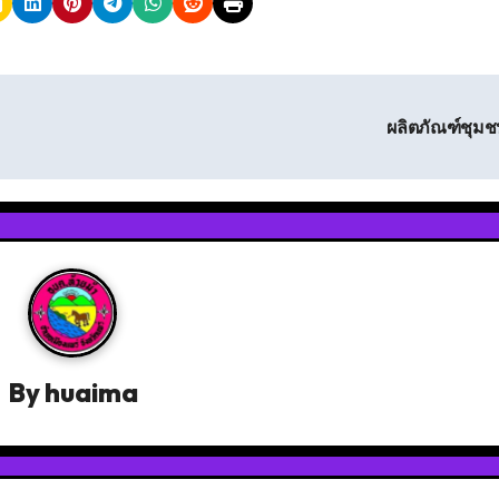
ผลิตภัณฑ์ชุม
By
huaima