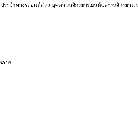
งแถวประจำทางรถยนต์ส่วน บุคคล รถจักรยานยนต์และรถจักรยาน
ง
่หลาย