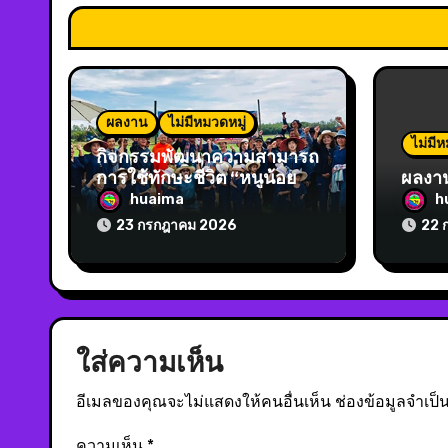
ผลงาน
ไม่มีหมวดหมู่
ไม่มีห
กิจกรรมพัฒนาความสามารถ
การใช้ทักษะชีวิต “หนูน้อย
ผลงา
เรียนรู้วิถีชีวิตชาวนา”
huaima
h
23 กรกฎาคม 2026
22 
ใส่ความเห็น
อีเมลของคุณจะไม่แสดงให้คนอื่นเห็น
ช่องข้อมูลจำเป
ความเห็น
*