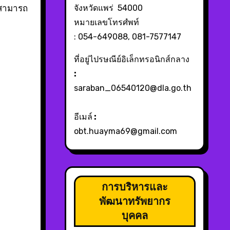
 สามารถ
จังหวัดแพร่ 54000
หมายเลขโทรศํพท์
: 054-649088, 081-7577147
ที่อยู่ไปรษณีย์อิเล็กทรอนิกส์กลาง
:
saraban_06540120@dla.go.th
อีเมล์
:
obt.huayma69@gmail.com
การบริหารและ
พัฒนาทรัพยากร
บุคคล