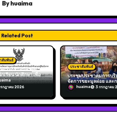
By
huaima
Related Post
สัมพันธ์
ประชาสัมพันธ์
ศเรื่องรับสมัครคัด
ักเรียน นักศึกษา เพื่อ
ประชุมประชาคมการบริ
ทุนการศึกษา ตาม
จัดการขยะมูลฝอย และ
uaima
การทุนการศึกษา
จัดเก็บค่าธรรมเนียมขยะ 
huaima
กรกฎาคม 2026
3 กรกฎาคม 
บเด็กนักเรียนนักศึกษา
3 ,11,13,14
้ด้อยโอกาสองค์การ
รส่วนตำบลห้วยม้า
ำปีงบประมาณ พ.ศ.