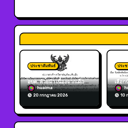
ประชาสัมพันธ์
ประชา
แจ้งปิดศูนย์พัฒนาเด็กเล็ก
ประกา
อบต. ห้วยม้า เนื่องจากเด็กติด
เลือกน
โรคมือ เท้า ปาก
ขอรับ
huaima
h
โครง
20 กรกฎาคม 2026
10 
สำหรั
และผู
บริหา
ประจ
2569