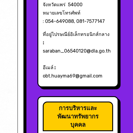
จังหวัดแพร่ 54000
หมายเลขโทรศํพท์
: 054-649088, 081-7577147
ที่อยู่ไปรษณีย์อิเล็กทรอนิกส์กลาง
:
saraban_06540120@dla.go.th
อีเมล์
:
obt.huayma69@gmail.com
การบริหารและ
พัฒนาทรัพยากร
บุคคล