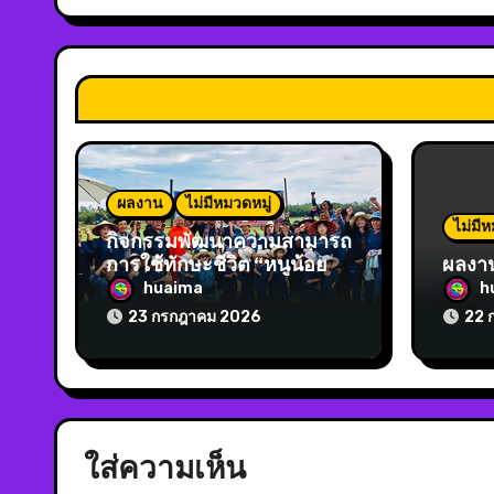
ผลงาน
ไม่มีหมวดหมู่
ไม่มีห
กิจกรรมพัฒนาความสามารถ
การใช้ทักษะชีวิต “หนูน้อย
ผลงา
เรียนรู้วิถีชีวิตชาวนา”
huaima
h
23 กรกฎาคม 2026
22 
ใส่ความเห็น