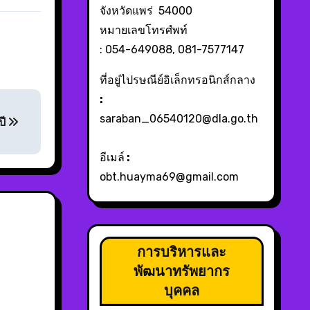
จังหวัดแพร่ 54000
หมายเลขโทรศํพท์
: 054-649088, 081-7577147
ที่อยู่ไปรษณีย์อิเล็กทรอนิกส์กลาง
:
saraban_06540120@dla.go.th
ปี
อีเมล์
:
obt.huayma69@gmail.com
การบริหารและ
พัฒนาทรัพยากร
บุคคล