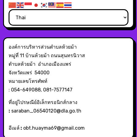
องค์การบริหารส่วนตำบลห้วยม้า
หมู่ที่ 11 บ้านห้วยม้า ถนนสุนทรนิวาส
ตำบลห้วยม้า อำเภอเมืองแพร่
จังหวัดแพร่ 54000
หมายเลขโทรศํพท์
: 054-649088, 081-7577147
ที่อยู่ไปรษณีย์อิเล็กทรอนิกส์กลาง
:
saraban_06540120@dla.go.th
อีเมล์
:
obt.huayma69@gmail.com